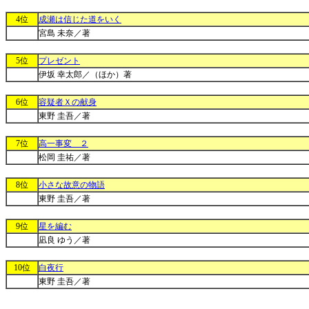
4位
成瀬は信じた道をいく
宮島 未奈／著
5位
プレゼント
伊坂 幸太郎／（ほか）著
6位
容疑者Ｘの献身
東野 圭吾／著
7位
高一事変 ２
松岡 圭祐／著
8位
小さな故意の物語
東野 圭吾／著
9位
星を編む
凪良 ゆう／著
10位
白夜行
東野 圭吾／著