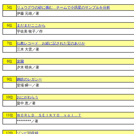
5位
リュウグウの砂に挑む チームで小惑星のサンプルを分析
伊藤 元雄／著
6位
まだまだここから
宇佐美 牧子／作
7位
仏教レコード お経に記された宝のありか
三木 大雲／著
8位
楽園
夕木 晴央／著
9位
鋼鉄のレガシー
堂場 瞬一／著
10位
おにがわらう
畠中 恵／著
11位
ＷＯＲＬＤ ＳＥＩＫＹＯ ｖｏｌ．７
********／著
12位
ゾンビ回収婦