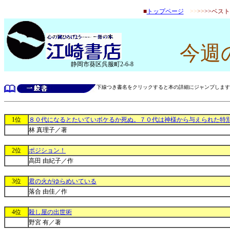
■
トップページ
>>
>>
>>ベス
今週の
静岡市葵区呉服町2-6-8
下線つき書名をクリックすると本の詳細にジャンプします
1位
８０代になるとたいていボケるか死ぬ。７０代は神様から与えられた特
林 真理子／著
2位
ポジション！
高田 由紀子／作
3位
君の火がゆらめいている
落合 由佳／作
4位
殺し屋の出世術
野宮 有／著