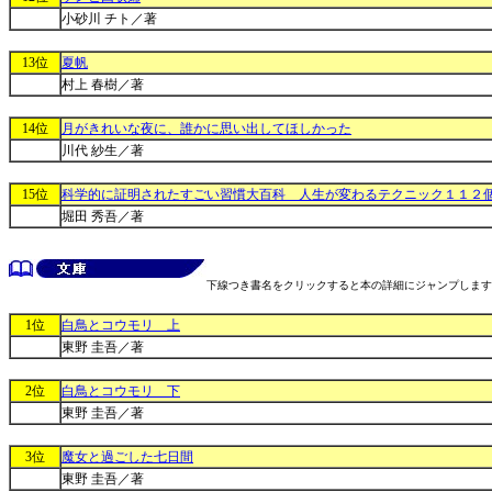
小砂川 チト／著
13位
夏帆
村上 春樹／著
14位
月がきれいな夜に、誰かに思い出してほしかった
川代 紗生／著
15位
科学的に証明されたすごい習慣大百科 人生が変わるテクニック１１２
堀田 秀吾／著
下線つき書名をクリックすると本の詳細にジャンプします
1位
白鳥とコウモリ 上
東野 圭吾／著
2位
白鳥とコウモリ 下
東野 圭吾／著
3位
魔女と過ごした七日間
東野 圭吾／著